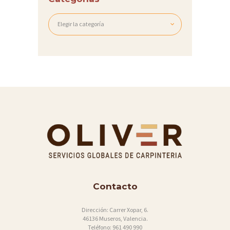
S
Categorías
C
O
N
T
A
C
T
O
Contacto
Dirección:
Carrer Xopar, 6.
46136 Museros, Valencia.
Teléfono:
961 490 990