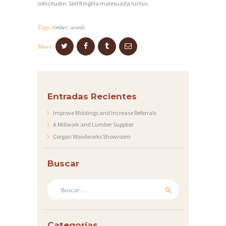
sollicitudin. Sed fringilla malesuada luctus.
E
S
Tags:
timber
,
woods
S
Share:
O
M
O
Entradas Recientes
S
Improve Moldings and Increase Referrals
S
A Millwork and Lumber Supplier
E
Corgan Woodworks Showroom
R
Buscar
V
I
Buscar:
C
I
O
Categorías