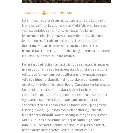
348
13/10/2016
admin
Lorem ipsum dolor sit amet, consectetur adipiscing elit.
Nunc porta fringilla ullamcorper. Morbi felis orci, lacinia a
velit et, sodales condimentum metus. Nulla non
fermentum nisl. Maecenas id molestie turpis, sit amet
I
feugiat lorem. Curabitur sed erat vel tellus hendrerit
tincidunt. Sed arcu tortor, sollicitudin ac lectus sed,
N
rhoncus iaculis lectus. Ut efficitur feugiat enim a euismod.
Mauris suscipit vehicula imperdiet.
I
Pellentesque habitant morbi tristique senectus et netus et
C
malesuada fames ac turpis egestas. Ut tristique pretium
I
tellus, sed fermentum est vestibulum id. Aenean semper,
odio sed fringilla blandit, nisl nulla placerat mauris, sit
O
amet commodo mi turpis at libero. Curabitur varius eros et
lacus rutrum consequat. Mauris sollicitudin enim
Q
condimentum, luctus justo non, molestie nisl. Aenean et
egestas nulla. Pellentesque habitant morbi tristique
U
senectus et netus et malesuada fames ac turpis egestas.
Fusce gravida, ligula non molestie tristique, justo elit
I
blandit risus, blandit maximus augue magna accumsan
ante. Aliquam bibendum lacus quis nulla dignissim
É
faucibus. Sed mauris enim, bibendum at purus aliquet,
N
maximus molestie tortor. Sed faucibus et tellus eu