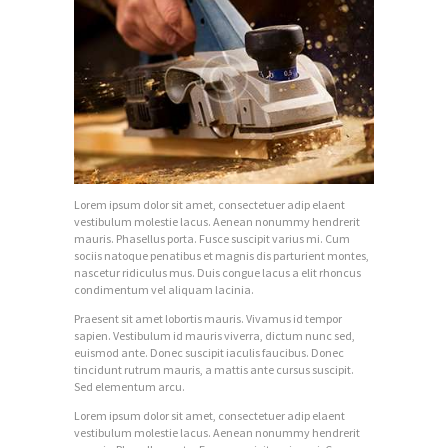
O
N
T
A
C
T
O
Lorem ipsum dolor sit amet, consectetuer adip elaent
vestibulum molestie lacus. Aenean nonummy hendrerit
mauris. Phasellus porta. Fusce suscipit varius mi. Cum
sociis natoque penatibus et magnis dis parturient montes,
nascetur ridiculus mus. Duis congue lacus a elit rhoncus
condimentum vel aliquam lacinia.
Praesent sit amet lobortis mauris. Vivamus id tempor
sapien. Vestibulum id mauris viverra, dictum nunc sed,
euismod ante. Donec suscipit iaculis faucibus. Donec
tincidunt rutrum mauris, a mattis ante cursus suscipit.
Sed elementum arcu.
Lorem ipsum dolor sit amet, consectetuer adip elaent
vestibulum molestie lacus. Aenean nonummy hendrerit