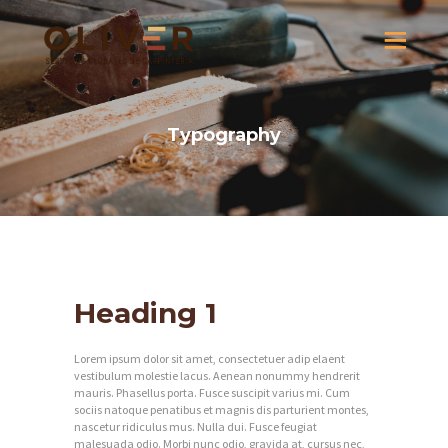
Typography
Heading 1
Lorem ipsum dolor sit amet, consectetuer adip elaent
vestibulum molestie lacus. Aenean nonummy hendrerit
mauris. Phasellus porta. Fusce suscipit varius mi. Cum
sociis natoque penatibus et magnis dis parturient montes,
nascetur ridiculus mus. Nulla dui. Fusce feugiat
malesuada odio. Morbi nunc odio, gravida at, cursus nec,