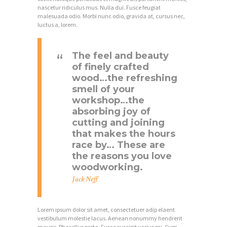
nascetur ridiculus mus. Nulla dui. Fusce feugiat
malesuada odio. Morbi nunc odio, gravida at, cursus nec,
luctus a, lorem.
The feel and beauty
of finely crafted
wood…the refreshing
smell of your
workshop…the
absorbing joy of
cutting and joining
that makes the hours
race by… These are
the reasons you love
woodworking.
Jack Neff
Lorem ipsum dolor sit amet, consectetuer adip elaent
vestibulum molestie lacus. Aenean nonummy hendrerit
mauris. Phasellus porta. Fusce suscipit varius mi. Cum