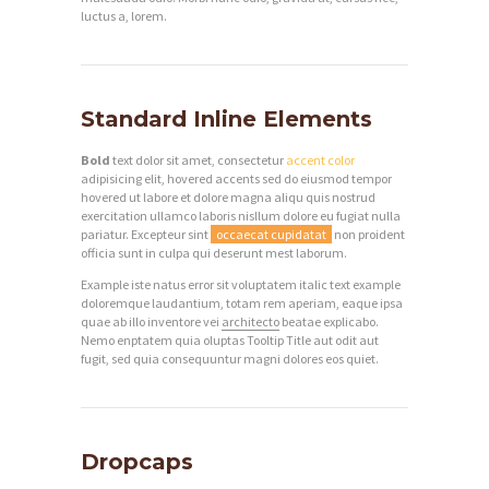
luctus a, lorem.
Standard Inline Elements
Bold
text dolor sit amet, consectetur
accent color
adipisicing elit, hovered accents sed do eiusmod tempor
hovered ut labore et dolore magna aliqu quis nostrud
exercitation ullamco laboris nisllum dolore eu fugiat nulla
pariatur. Excepteur sint
occaecat cupidatat
non proident
officia sunt in culpa qui deserunt mest laborum.
Example iste natus error sit voluptatem italic text example
doloremque laudantium, totam rem aperiam, eaque ipsa
quae ab illo inventore vei
architecto
beatae explicabo.
Nemo enptatem quia oluptas Tooltip Title aut odit aut
fugit, sed quia consequuntur magni dolores eos quiet.
Dropcaps