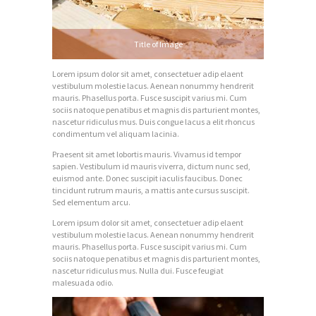
S
O
M
Title of Image
O
Lorem ipsum dolor sit amet, consectetuer adip elaent
S
vestibulum molestie lacus. Aenean nonummy hendrerit
mauris. Phasellus porta. Fusce suscipit varius mi. Cum
S
sociis natoque penatibus et magnis dis parturient montes,
nascetur ridiculus mus. Duis congue lacus a elit rhoncus
E
condimentum vel aliquam lacinia.
R
Praesent sit amet lobortis mauris. Vivamus id tempor
sapien. Vestibulum id mauris viverra, dictum nunc sed,
V
euismod ante. Donec suscipit iaculis faucibus. Donec
tincidunt rutrum mauris, a mattis ante cursus suscipit.
I
Sed elementum arcu.
C
Lorem ipsum dolor sit amet, consectetuer adip elaent
I
vestibulum molestie lacus. Aenean nonummy hendrerit
mauris. Phasellus porta. Fusce suscipit varius mi. Cum
O
sociis natoque penatibus et magnis dis parturient montes,
nascetur ridiculus mus. Nulla dui. Fusce feugiat
S
malesuada odio.
C