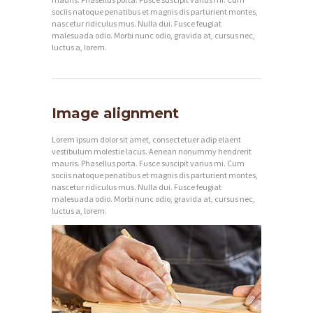
sociis natoque penatibus et magnis dis parturient montes,
nascetur ridiculus mus. Nulla dui. Fusce feugiat
I
malesuada odio. Morbi nunc odio, gravida at, cursus nec,
luctus a, lorem.
N
I
C
Image alignment
I
O
Lorem ipsum dolor sit amet, consectetuer adip elaent
vestibulum molestie lacus. Aenean nonummy hendrerit
mauris. Phasellus porta. Fusce suscipit varius mi. Cum
Q
sociis natoque penatibus et magnis dis parturient montes,
U
nascetur ridiculus mus. Nulla dui. Fusce feugiat
malesuada odio. Morbi nunc odio, gravida at, cursus nec,
I
luctus a, lorem.
É
N
E
S