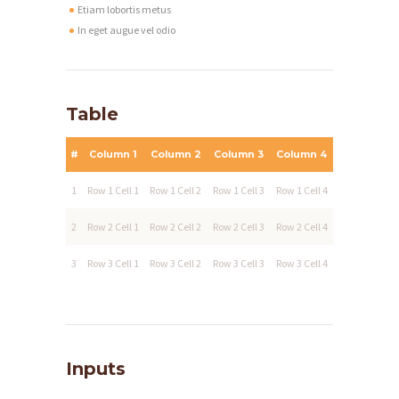
Etiam lobortis metus
In eget augue vel odio
Table
#
Column 1
Column 2
Column 3
Column 4
1
Row 1 Cell 1
Row 1 Cell 2
Row 1 Cell 3
Row 1 Cell 4
2
Row 2 Cell 1
Row 2 Cell 2
Row 2 Cell 3
Row 2 Cell 4
3
Row 3 Cell 1
Row 3 Cell 2
Row 3 Cell 3
Row 3 Cell 4
Inputs