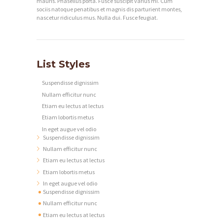
mauris. Phasellus porta. Fusce suscipit varius mi. Cum
sociis natoque penatibus et magnis dis parturient montes,
nascetur ridiculus mus. Nulla dui. Fusce feugiat.
List Styles
Suspendisse dignissim
Nullam efficitur nunc
Etiam eu lectus at lectus
Etiam lobortis metus
In eget augue vel odio
Suspendisse dignissim
Nullam efficitur nunc
Etiam eu lectus at lectus
Etiam lobortis metus
In eget augue vel odio
Suspendisse dignissim
Nullam efficitur nunc
Etiam eu lectus at lectus